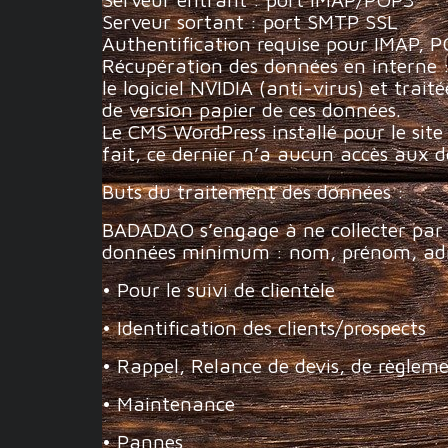
Serveur sortant : port SMTP SSL
Authentification requise pour IMAP, 
Récupération des données en interne : 
le logiciel NVIDIA (anti-virus) et trait
de version papier de ces données.
Le CMS WordPress installé pour le sit
fait, ce dernier n’a aucun accès aux d
Buts du traitement des données :
BADADAO s’engage à ne collecter par l
données minimum : nom, prénom, adress
• Pour le suivi de clientèle
• Identification des clients/prospects
• Rappel, Relance de devis, de règlem
• Maintenance
• Pannes