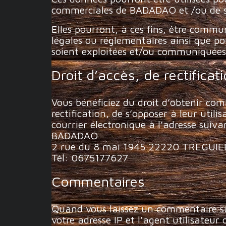
commerciales de BADADAO et /ou de s
Elles pourront, à ces fins, être commu
légales ou réglementaires ainsi que po
soient exploitées et/ou communiquées 
Droit d’accès, de rectifica
Vous bénéficiez du droit d’obtenir co
rectification, de s’opposer à leur uti
courrier électronique à l’adresse suiva
BADADAO
2 rue du 8 mai 1945 22220 TREGUIE
Tél: 0675177627
Commentaires
Quand vous laissez un commentaire sur
votre adresse IP et l’agent utilisateu