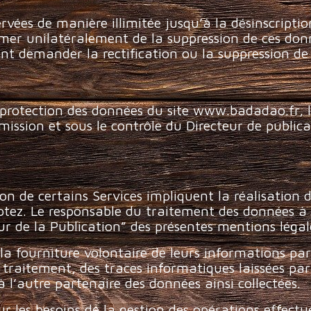
rvées de manière illimitée jusqu’à la désinscriptio
imer unilatéralement de la suppression de ces do
t demander la rectification ou la suppression d
r
 protection des données du site www.badadao.fr, le
ission et sous le contrôle du Directeur de publica
ation de certains Services impliquent la réalisatio
ptez. Le responsable du traitement des données à 
ur de la Publication” des présentes mentions légal
la fourniture volontaire de leurs informations par 
l traitement, des traces informatiques laissées par
 l’autre partenaire des données ainsi collectées.
r les besoins de la gestion des opérations effectué