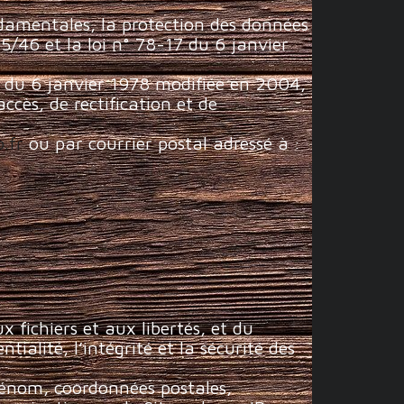
ndamentales, la protection des données
5/46 et la loi n° 78-17 du 6 janvier
7 du 6 janvier 1978 modifiée en 2004,
accès, de rectification et de
.fr
ou par courrier postal adressé à :
 fichiers et aux libertés, et du
ialité, l’intégrité et la sécurité des
énom, coordonnées postales,