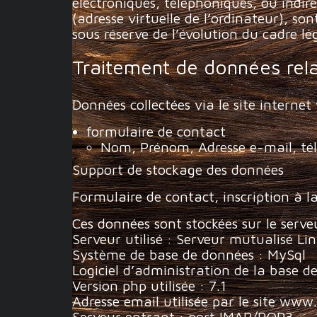
électroniques, téléphoniques, ou indire
(adresse virtuelle de l’ordinateur), s
sous réserve de l’évolution du cadre lé
Traitement de données rela
Données collectées via le site interne
formulaire de contact
Nom, Prénom, Adresse e-mail, télé
Support de stockage des données
Formulaire de contact, inscription à 
Ces données sont stockées sur le serv
Serveur utilisé : Serveur mutualisé L
Système de base de données : MySql
Logiciel d’administration de la base 
Version php utilisée : 7.1
Adresse email utilisée par le site www
Serveur entrant : port IMAP/POP3