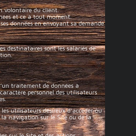
n volontaire du client.
nnées et ce à tout moment.
e ses données en envoyant sa demande
s destinataires sont les salariés de
tion.
n d’un traitement de données à
caractère personnel des utilisateurs
es.
les utilisateurs désireux d’accéder ou
 la navigation sur le Site ou de la
es sur le Site et des actions