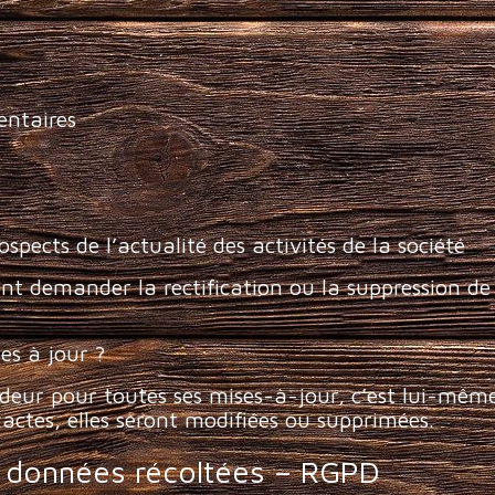
entaires
ospects de l’actualité des activités de la société
t demander la rectification ou la suppression d
r
es à jour ?
deur pour toutes ses mises-à-jour, c’est lui-mêm
xactes, elles seront modifiées ou supprimées.
 données récoltées – RGPD