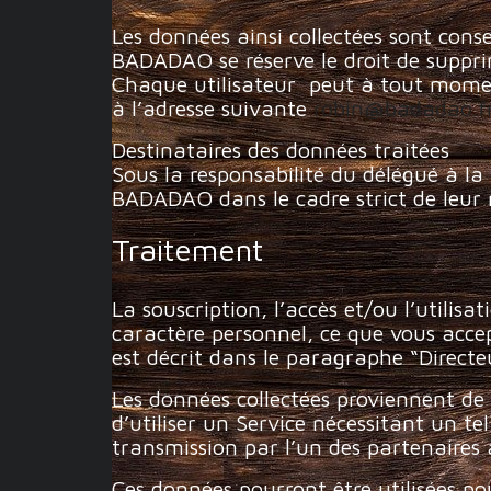
Les données ainsi collectées sont conse
BADADAO se réserve le droit de suppr
Chaque utilisateur peut à tout momen
à l’adresse suivante
robin@badadao.f
Destinataires des données traitées
Sous la responsabilité du délégué à la
BADADAO dans le cadre strict de leur m
Traitement
La souscription, l’accès et/ou l’utilis
caractère personnel, ce que vous acce
est décrit dans le paragraphe “Directe
Les données collectées proviennent de 
d’utiliser un Service nécessitant un te
transmission par l’un des partenaires à
Ces données pourront être utilisées pou