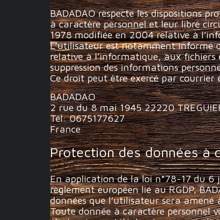
BADADAO respecte les dispositions prot
à caractère personnel et leur libre ci
1978 modifiée en 2004 relative à l’inf
L’utilisateur est notamment informé q
relative à l’informatique, aux fichiers e
suppression des informations personne
Ce droit peut être exercé par courrier 
BADADAO
2 rue du 8 mai 1945 22220 TREGUIE
Tél: 0675177627
France
Protection des données à 
En application de la loi n°78-17 du 6 j
règlement européen lié au RGDP, BADADAO
données que l’utilisateur sera amené
Toute donnée à caractère personnel v