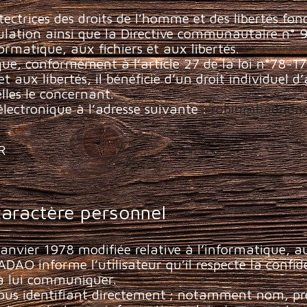
ectrices des droits de l’homme et des libertés fo
rculation ainsi que la Directive communautaire n° 9
ormatique, aux fichiers et aux libertés.
ue, conformément à l’article 27 de la loi n°78-1
t aux libertés, il bénéficie d’un droit individuel d’
lles le concernant.
électronique à l’adresse suivante :
robin@badadao
R
caractère personnel
anvier 1978 modifiée relative à l’informatique, aux
 informe l’utilisateur qu’il respecte la confident
 à lui communiquer.
ous identifiant directement ; notamment nom, pr