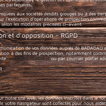
es partenaires.
niquées aux sociétés desdits groupes ou à des tiers
ur l’exécution d’opérations de prospection commer
selon les modalités précisées ci-avant.
tion et d’opposition – RGPD
mmunication de vos données auprès de BADADAO et 
lisation à des fins de prospection, notamment comme
nte :
robin@badadao.fr
ou par courrier postal adr
R
 notre site web, les données inscrites dans le f
r de votre navigateur sont collectés pour nous aid