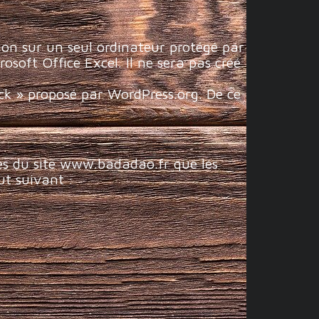
tion sur un seul ordinateur protégé par
rosoft Office Excel. Il ne sera pas créé
ack » proposé par WordPress.org. De ce
res du site www.badadao.fr que les
ut suivant :