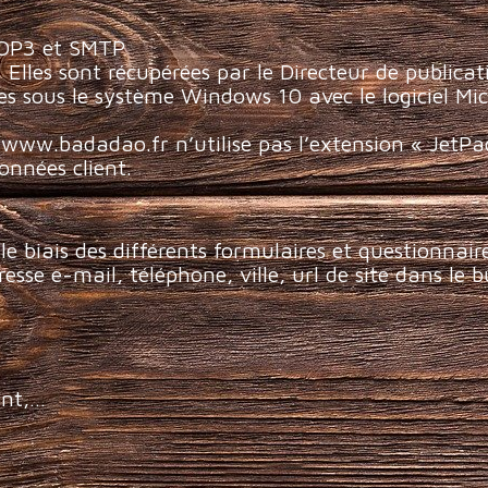
POP3 et SMTP
Elles sont récupérées par le Directeur de publica
ées sous le système Windows 10 avec le logiciel Mic
e www.badadao.fr n’utilise pas l’extension « JetP
onnées client.
e biais des différents formulaires et questionnai
e e-mail, téléphone, ville, url de site dans le b
ent,…