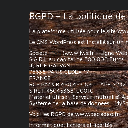
RGPD – La politique de 
La plateforme utilisée pour le site 
Le CMS WordPress est installé sur un 
Société
LWS
(www.lws.fr – Ligne Web 
S.A.R.L au capital de 500 000 Euros
4, RUE GALVANI
75838 PARIS CEDEX 17
FRANCE
RCS Paris B 450 453 881 – APE 723Z
SIRET 45045388100010
Matériel utilisé : Serveur mutualisé 
Système de la base de données : MySq
Voici les RGPD de www.badadao.fr
Informatique, fichiers et libertés