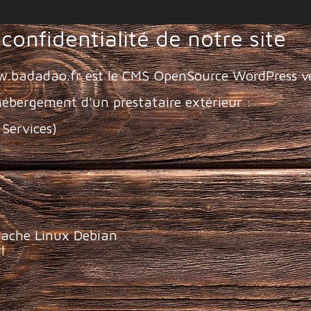
confidentialité de notre site
www.badadao.fr est le CMS OpenSource WordPress v
hébergement d’un prestataire extérieur :
Services)
Apache Linux Debian
l