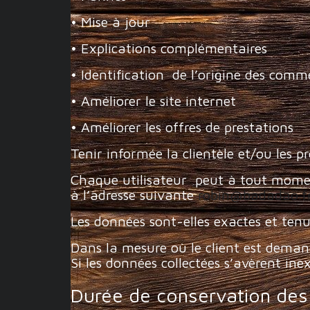
• Mise à jour
• Explications complémentaires
• Identification de l’origine des comm
• Améliorer le site internet
• Améliorer les offres de prestations
Tenir informée la clientèle et/ou les pr
Chaque utilisateur peut à tout momen
à l’adresse suivante
robin@badadao.f
Les données sont-elles exactes et tenu
Dans la mesure où le client est deman
Si les données collectées s’avèrent ine
Durée de conservation des