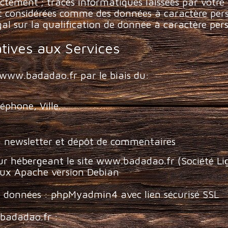
ctement ; traces informatiques laissées par votre 
ont considérées comme des données à caractère per
gal sur la qualification de donnée à caractère per
tives aux Services
t www.badadao.fr par le biais du:
phone, Ville.
la newsletter et dépôt de commentaires
eur hébergeant le site www.badadao.fr (Société L
inux Apache version Debian
de données : phpMyadmin4 avec lien sécurisé SSL
.badadao.fr :