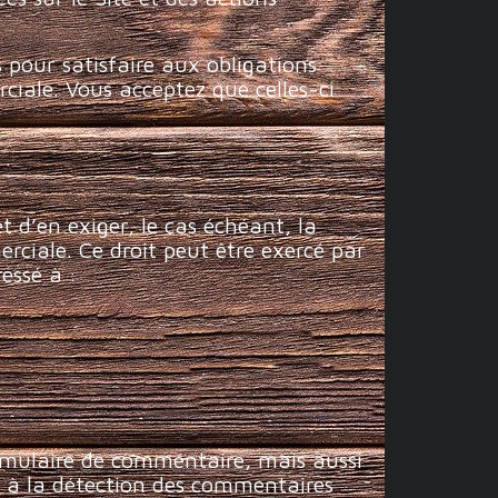
 pour satisfaire aux obligations
ciale. Vous acceptez que celles-ci
d’en exiger, le cas échéant, la
rciale. Ce droit peut être exercé par
essé à :
ormulaire de commentaire, mais aussi
er à la détection des commentaires